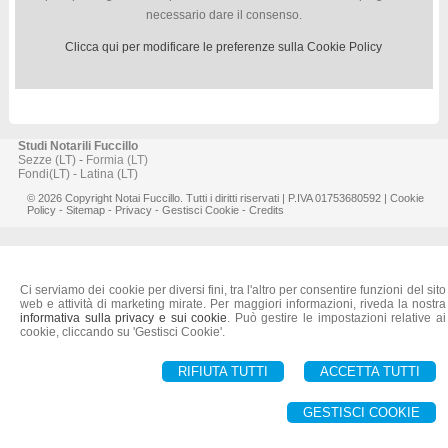
necessario dare il consenso.
Clicca qui per modificare le preferenze sulla Cookie Policy
Studi Notarili Fuccillo
Sezze (LT)
-
Formia (LT)
Fondi(LT)
-
Latina (LT)
© 2026 Copyright Notai Fuccillo. Tutti i diritti riservati | P.IVA 01753680592 |
Cookie
Policy
-
Sitemap
-
Privacy
-
Gestisci Cookie
-
Credits
Ci serviamo dei cookie per diversi fini, tra l'altro per consentire funzioni del sito
web e attività di marketing mirate. Per maggiori informazioni, riveda la nostra
informativa sulla privacy e sui cookie
. Può gestire le impostazioni relative ai
cookie, cliccando su 'Gestisci Cookie'.
RIFIUTA TUTTI
ACCETTA TUTTI
GESTISCI COOKIE