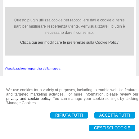
Questo plugin utilizza cookie per raccogliere dati e cookie di terze
parti per migliorare l'esperienza utente. Per visualizzare il plugin è
necessario dare il consenso.
Clicca qui per modificare le preferenze sulla Cookie Policy
Visualizzazione ingrandita della mappa
© 2026 Copyright Notai Fuccillo. All rights reserved | P.IVA 01753680592 |
-
Sitemap
-
We use cookies for a variety of purposes, including to enable website features
Privacy
-
Gestisci Cookie
-
Credits
and targeted marketing activities. For more information, please review our
privacy and cookie policy
. You can manage your cookie settings by clicking
'Manage Cookies'.
RIFIUTA TUTTI
ACCETTA TUTTI
GESTISCI COOKIE