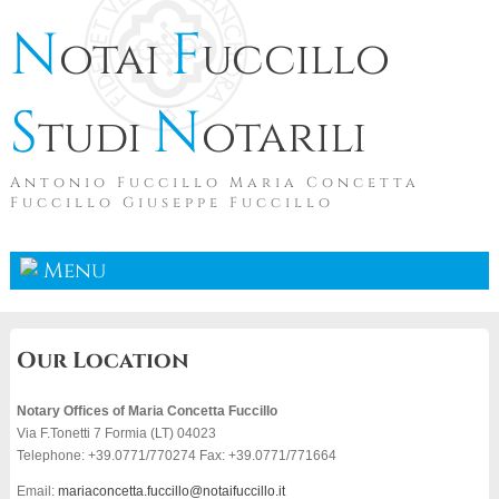
N
F
otai
uccillo
S
N
tudi
otarili
Antonio Fuccillo Maria Concetta
Fuccillo Giuseppe Fuccillo
Menu
Our Location
Notary Offices of Maria Concetta Fuccillo
Via F.Tonetti 7 Formia (LT) 04023
Telephone: +39.0771/770274 Fax: +39.0771/771664
Email:
mariaconcetta.fuccillo@notaifuccillo.it